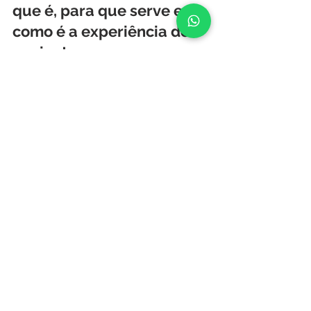
Artroscopia de joelho: o
que é, para que serve e
como é a experiência do
paciente
Entenda o que é artroscopia de joelho, para
quais lesões é indicada, como é realizada e
quais sãos as etapas para o paciente (antes,
durante e após a cirurgia)
Locais de